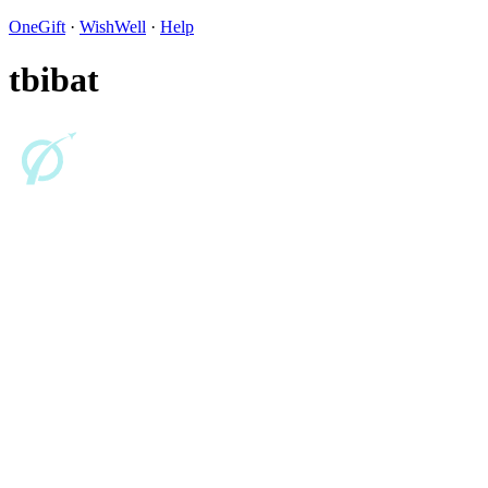
OneGift
·
WishWell
·
Help
tbibat