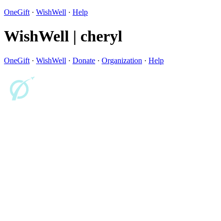
OneGift
·
WishWell
·
Help
WishWell | cheryl
OneGift
·
WishWell
·
Donate
·
Organization
·
Help