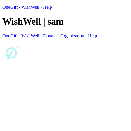
OneGift
·
WishWell
·
Help
WishWell | sam
OneGift
·
WishWell
·
Donate
·
Organization
·
Help