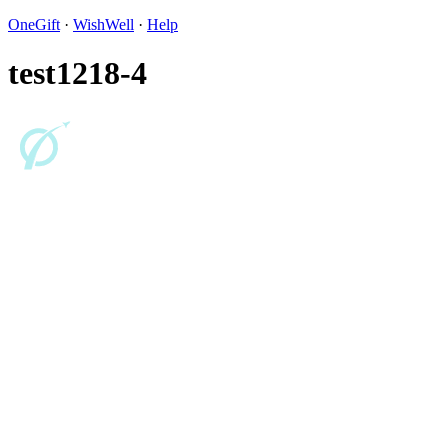
OneGift
·
WishWell
·
Help
test1218-4