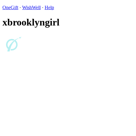
OneGift
·
WishWell
·
Help
xbrooklyngirl