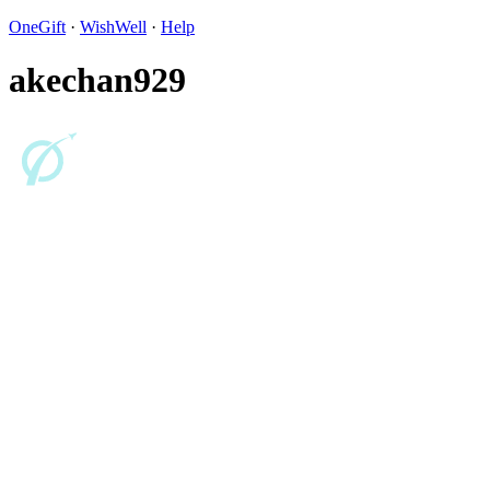
OneGift
·
WishWell
·
Help
akechan929